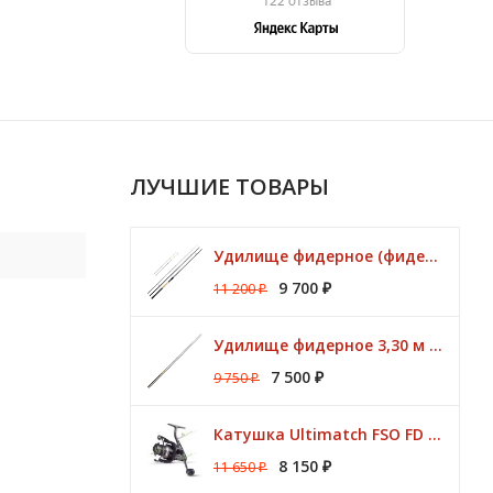
ЛУЧШИЕ ТОВАРЫ
Удилище фидерное (фидер) ZEMEX (Земекс) IRON FLAT METHOD FEEDER 13" до 140,0 гр
9 700
11 200
₽
₽
Удилище фидерное 3,30 м CK Method Feeder 60 гр / 3 - 10 lbs Browning
7 500
9 750
₽
₽
Катушка Ultimatch FSO FD 835 8 подшипников 5,1:1 Browning
8 150
11 650
₽
₽