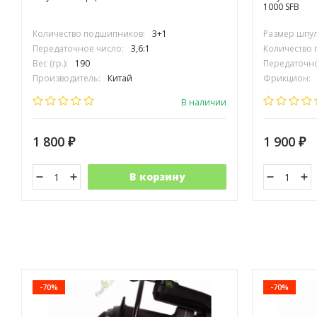
1000 SFB
Количество подшипников:
3+1
Размер шпул
Передаточное число:
3,6:1
Количество
Вес (гр.):
190
Передаточно
Производитель:
Китай
Фрикцион:
Вес (гр.):
28
В наличии
1 800
1 900
₽
₽
В корзину
-70%
-70%