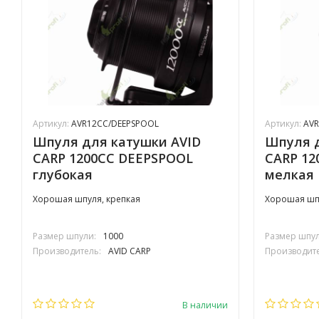
Артикул:
AVR12CC/DEEPSPOOL
Артикул:
AVR
Шпуля для катушки AVID
Шпуля д
CARP 1200СС DEEPSPOOL
CARP 12
глубокая
мелкая
Хорошая шпуля, крепкая
Хорошая шпу
Размер шпули:
1000
Размер шпул
Производитель:
AVID CARP
Производите
В наличии