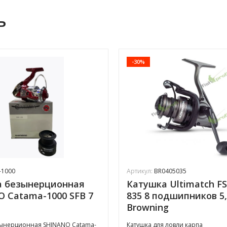
ь
-30%
-1000
Артикул:
BR0405035
а безынерционная
Катушка Ultimatch F
 Catama-1000 SFB 7
835 8 подшипников 5,
Browning
зынерционная SHINANO Catama-
Катушка для ловли карпа