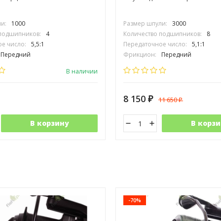
и:
1000
Размер шпули:
3000
 подшипников:
4
Количество подшипников:
8
е число:
5,5:1
Передаточное число:
5,1:1
Передний
Фрикцион:
Передний
5
Вес (гр.):
285
В наличии
8 150
11 650
₽
₽
В корзину
В корзи
-70%