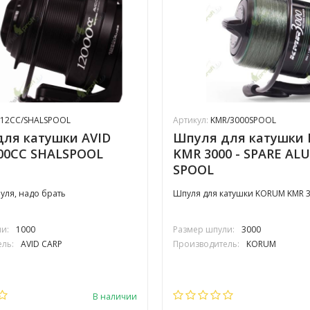
12CC/SHALSPOOL
Артикул:
KMR/3000SPOOL
ля катушки AVID
Шпуля для катушки
00СС SHALSPOOL
KMR 3000 - SPARE A
SPOOL
ля, надо брать
Шпуля для катушки KORUM KMR 
и:
1000
Размер шпули:
3000
ль:
AVID CARP
Производитель:
KORUM
В наличии