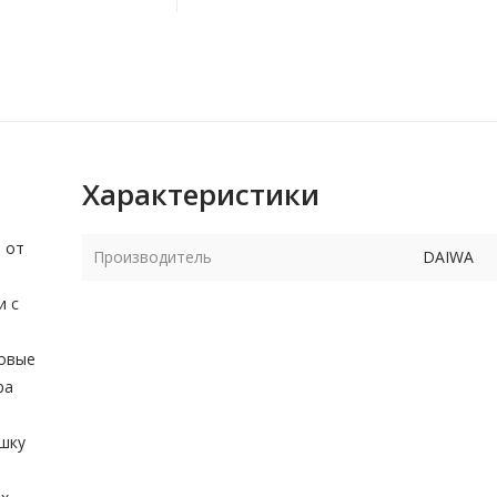
Характеристики
 от
Производитель
DAIWA
и с
а
новые
ра
ушку