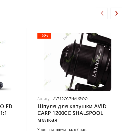
‹
›
-70%
Артикул:
AVR12CC/SHALSPOOL
SO FD
Шпуля для катушки AVID
1:1
CARP 1200СС SHALSPOOL
мелкая
Хорошая шпуля, надо брать