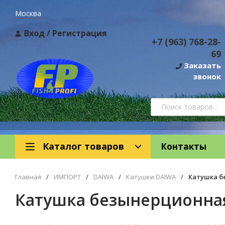
Москва
Вход
/
Регистрация
+7 (963) 768-28-
69
Заказать
звонок
Каталог товаров
Контакты
Главная
/
ИМПОРТ
/
DAIWA
/
Катушки DAIWA
/
Катушка б
Катушка безынерционная