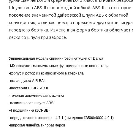
удилищам легкого и средне-легкого класса. В новых реврос
Шпуля типа ABS-II с новомодной юбкой. ABS-II - это второе
поколение знаменитой дайвовской шпули ABS с обратной
конусностью, отличающееся от прежнего другой конфигур
переднего бортика. Измененная форма бортика облегчает 
лески со шпули при забросе.
Универсальная модель спиннинговой катушки от Daiwa
-МХ означает максимальные функциональные показатели
-корпус и ротор из композитного материала
-полая дужка AIR BAIL
-шестерни DIGIGEAR II
-точеная алюминиевая рукоятка
-алюминиевая шпуля ABS
-4 подшипника (1CRBB)
-передаточное отношение 4.7:1 (в моделях #3500/4000-4.9:1)
-широкая линейка типоразмеров