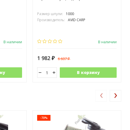
Размер шпули:
1000
Производитель:
AVID CARP
В наличии
В наличии
1 982
6 607
₽
₽
ну
В корзину
‹
›
-70%