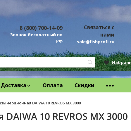
Связаться с
8 (800) 700-14-09
нами
Звонок бесплатный по
РФ
sale@fishprofi.ru
Избран
Доставка
Оплата
Скидки
езынерционная DAIWA 10 REVROS MX 3000
 DAIWA 10 REVROS MX 3000