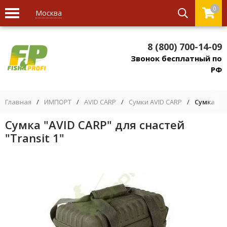
0
Москва
8 (800) 700-14-09
Звонок бесплатный по
РФ
Главная
/
ИМПОРТ
/
AVID CARP
/
Сумки AVID CARP
/
Сумка "AV
Сумка "AVID CARP" для снастей
"Transit 1"