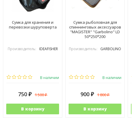
Сумка для хранения и
Сумка рыболовная для
перевозки шуруповерта
спиннинговых аксессуаров
"MAGISTER" "Garbolino" LD
50*250*200
Производитель:
IDEAFISHER
Производитель:
GARBOLINO
В наличии
В наличии
750
900
1 500
1 800
₽
₽
₽
₽
В корзину
В корзину