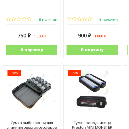
В наличии
В наличии
750
900
1 500
1 800
₽
₽
₽
₽
В корзину
В корзину
-50%
-70%
Сумка рыболовная для
Сумка-поводочница
спиннинговых аксессуаров
Preston MINI MONSTER