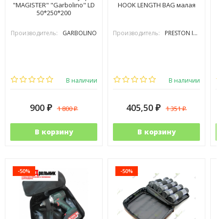
"MAGISTER" "Garbolino" LD
HOOK LENGTH BAG малая
50*250*200
Производитель:
GARBOLINO
Производитель:
PRESTON INOVATIONS
В наличии
В наличии
900
405,50
1 800
1 351
₽
₽
₽
₽
В корзину
В корзину
-50%
-50%