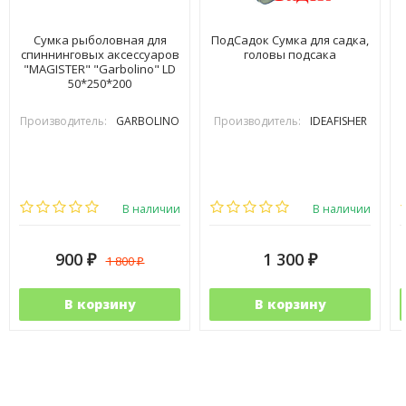
Сумка рыболовная для
ПодСадок Сумка для садка,
спиннинговых аксессуаров
головы подсака
"MAGISTER" "Garbolino" LD
50*250*200
Производитель:
GARBOLINO
Производитель:
IDEAFISHER
В наличии
В наличии
900
1 300
1 800
₽
₽
₽
В корзину
В корзину