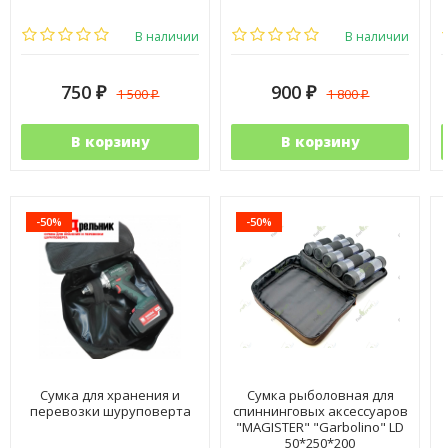
В наличии
В наличии
750
900
1 500
1 800
₽
₽
₽
₽
В корзину
В корзину
-50%
-50%
Сумка для хранения и
Сумка рыболовная для
перевозки шуруповерта
спиннинговых аксессуаров
"MAGISTER" "Garbolino" LD
50*250*200