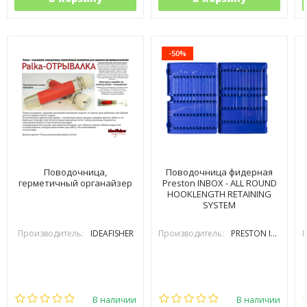
-50%
Поводочница,
Поводочница фидерная
герметичный органайзер
Preston INBOX - ALL ROUND
HOOKLENGTH RETAINING
SYSTEM
Производитель:
IDEAFISHER
Производитель:
PRESTON INOVATIONS
П
В наличии
В наличии