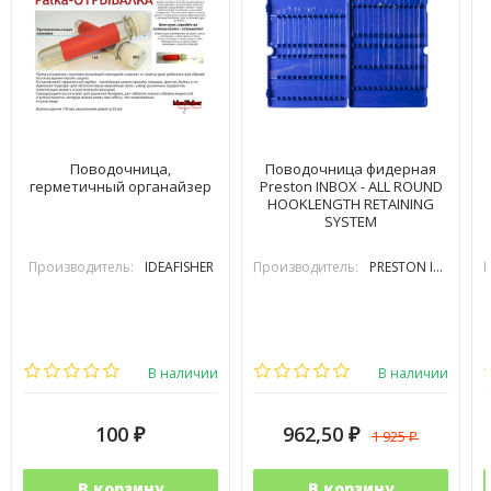
Поводочница,
Поводочница фидерная
герметичный органайзер
Preston INBOX - ALL ROUND
HOOKLENGTH RETAINING
SYSTEM
Производитель:
IDEAFISHER
Производитель:
PRESTON INOVATIONS
П
В наличии
В наличии
100
962,50
1 925
₽
₽
₽
В корзину
В корзину