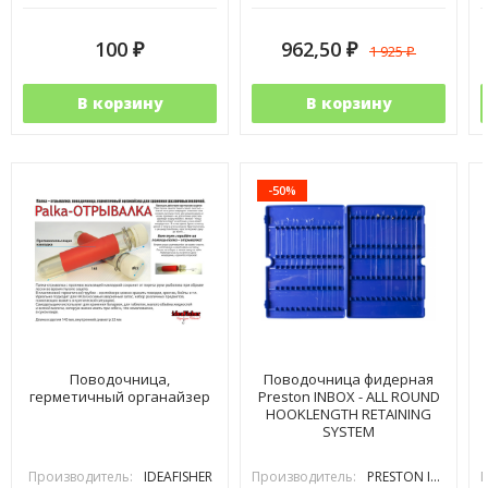
100
962,50
1 925
₽
₽
₽
В корзину
В корзину
-50%
Поводочница,
Поводочница фидерная
герметичный органайзер
Preston INBOX - ALL ROUND
HOOKLENGTH RETAINING
SYSTEM
Производитель:
IDEAFISHER
Производитель:
PRESTON INOVATIONS
П