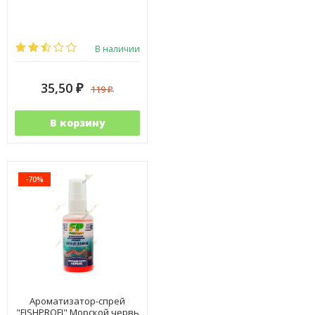
В наличии
35,50
119
₽
₽
В корзину
-70%
Ароматизатор-спрей
"FISHPROFI" Морской червь