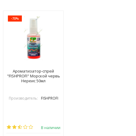
-70%
Ароматизатор-спрей
"FISHPROFI" Морской червь
Нереис 50мл
Производитель:
FISHPROFI
В наличии