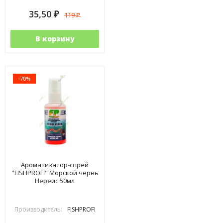
35,50
119
₽
₽
В корзину
-70%
Ароматизатор-спрей
"FISHPROFI" Морской червь
Нереис 50мл
Производитель:
FISHPROFI