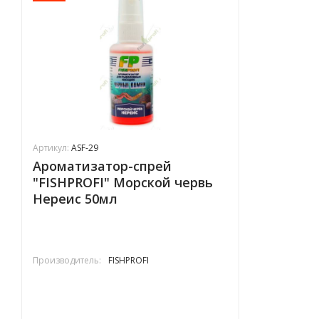
Артикул:
ASF-29
Ароматизатор-спрей
"FISHPROFI" Морской червь
Нереис 50мл
Производитель:
FISHPROFI