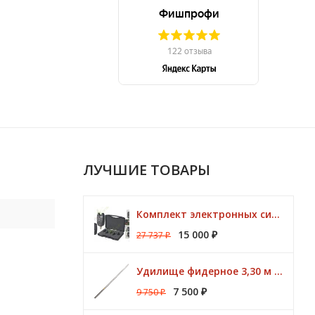
ЛУЧШИЕ ТОВАРЫ
Комплект электронных сигнализаторов TRAPER Prestige 4+1
15 000
27 737
₽
₽
Удилище фидерное 3,30 м CK Method Feeder 60 гр / 3 - 10 lbs Browning
7 500
9 750
₽
₽