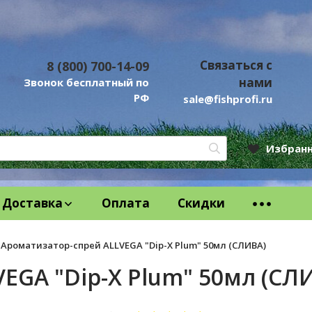
Связаться с
8 (800) 700-14-09
нами
Звонок бесплатный по
РФ
sale@fishprofi.ru
Избран
Доставка
Оплата
Скидки
Ароматизатор-спрей ALLVEGA "Dip-X Plum" 50мл (СЛИВА)
EGA "Dip-X Plum" 50мл (СЛ