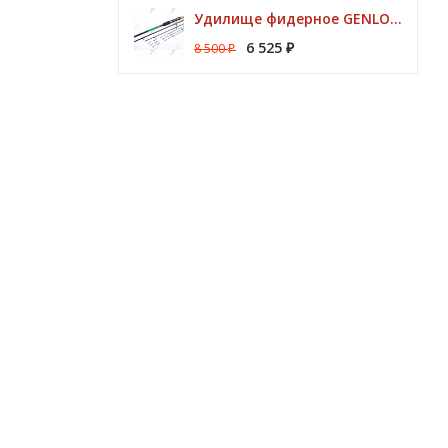
Удилище фидерное GENLOG HONESTY HEAVY 3,80 м. до 140 гр.
6 525
8 500
₽
₽