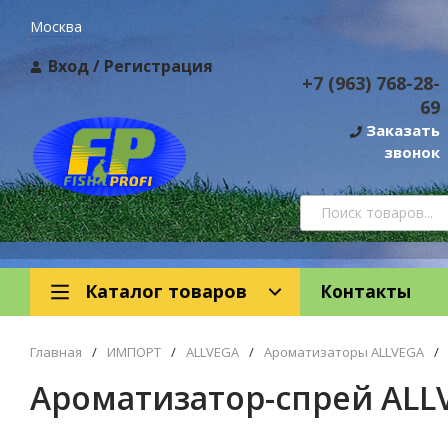
Москва
Вход
/
Регистрация
+7 (963) 768-28-
69
Заказать
звонок
Каталог товаров
Контакты
Главная
/
ИМПОРТ
/
ALLVEGA
/
Ароматизаторы ALLVEGA
/
Ароматизатор-спрей ALLV