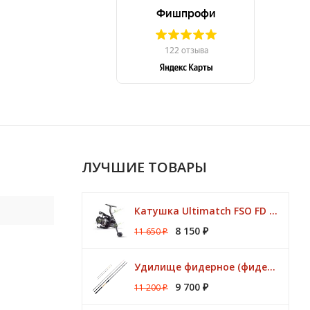
ЛУЧШИЕ ТОВАРЫ
Катушка Ultimatch FSO FD 835 8 подшипников 5,1:1 Browning
8 150
11 650
₽
₽
Удилище фидерное (фидер) ZEMEX (Земекс) IRON FLAT METHOD FEEDER 13" до 140,0 гр
9 700
11 200
₽
₽