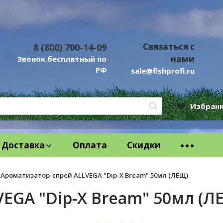
Связаться с
8 (800) 700-14-09
нами
Звонок бесплатный по
РФ
sale@fishprofi.ru
Избран
Доставка
Оплата
Скидки
Ароматизатор-спрей ALLVEGA "Dip-X Bream" 50мл (ЛЕЩ)
EGA "Dip-X Bream" 50мл (Л