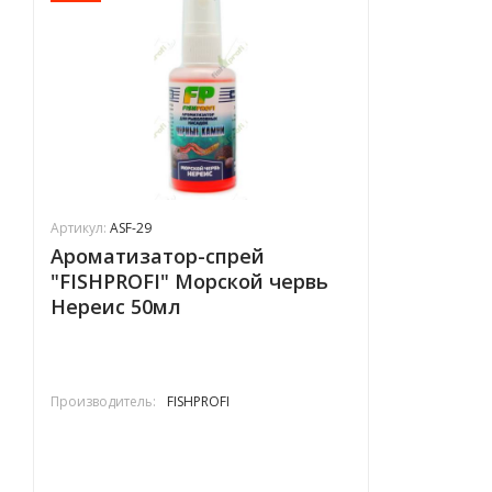
Артикул:
ASF-29
Ароматизатор-спрей
"FISHPROFI" Морской червь
Нереис 50мл
Производитель:
FISHPROFI