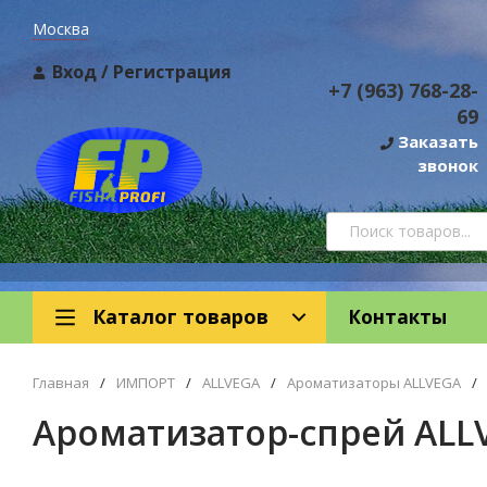
Москва
Вход
/
Регистрация
+7 (963) 768-28-
69
Заказать
звонок
Каталог товаров
Контакты
Главная
/
ИМПОРТ
/
ALLVEGA
/
Ароматизаторы ALLVEGA
/
Ароматизатор-спрей ALLV