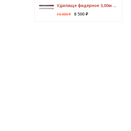
Удилище фидерное 3,00м Argon Feeder MT 50gr Browning
8 500
10 000
₽
₽