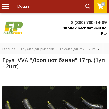
0
Москва
8 (800) 700-14-09
Звонок бесплатный по
РФ
Главная
/
Грузила для рыбалки
/
Грузила для спиннинга
/
Груз
Груз IVVA "Дропшот банан" 17гр. (1уп
- 2шт)