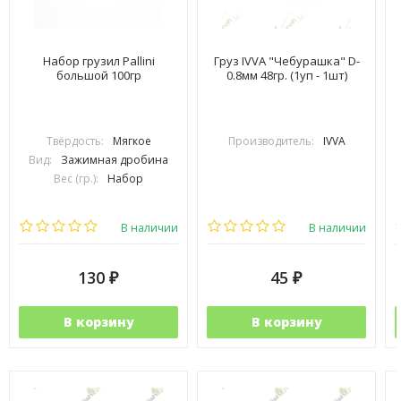
Набор грузил Pallini
Груз IVVA "Чебурашка" D-
большой 100гр
0.8мм 48гр. (1уп - 1шт)
Твёрдость:
Мягкое
Производитель:
IVVA
Вид:
Зажимная дробина
Вес (гр.):
Набор
В наличии
В наличии
130
45
₽
₽
В корзину
В корзину