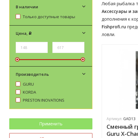
Любая рыбалка т
В наличии
Аксессуары и з
Только доступные товары
дополнения к ко
Fishprofi.ru
предс
Цена,
ловли.
Р
Производитель
GURU
KORDA
PRESTON INOVATIONS
Артикул:
GAD13
Применить
Сменный г
Guru X-Cha