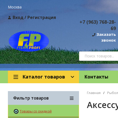
Москва
Вход
/
Регистрация
+7 (963) 768-28-
69
Заказать
звонок
Каталог товаров
Контакты
Главная
/
Рыбол
Фильтр товаров
Аксесс
Товары со скидкой