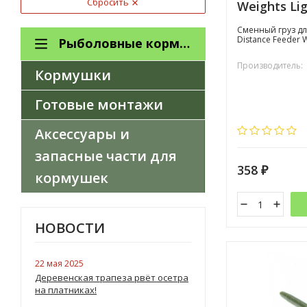
Сбросить
Weights Lig
Сменный груз дл
Distance Feeder W
Рыболовные кормушки, монтажи и оснастки
Производитель:
Кормушки
Готовые монтажи
Аксессуары и
запасные части для
358
₽
кормушек
НОВОСТИ
22 мая 2025
Деревенская трапеза рвёт осетра
на платниках!