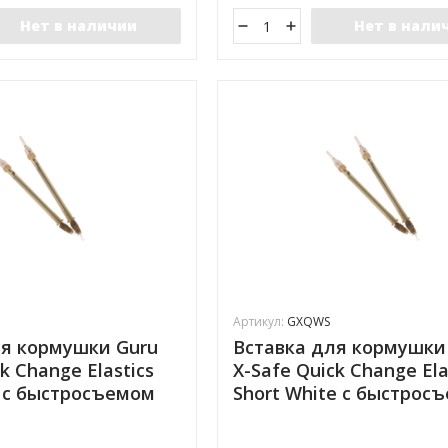
Нет в наличии
Нет в нали
Артикул:
GXQWS
ля кормушки Guru
Вставка для кормушки
k Change Elastics
X-Safe Quick Change Ela
k с быстросъемом
Short White с быстрос