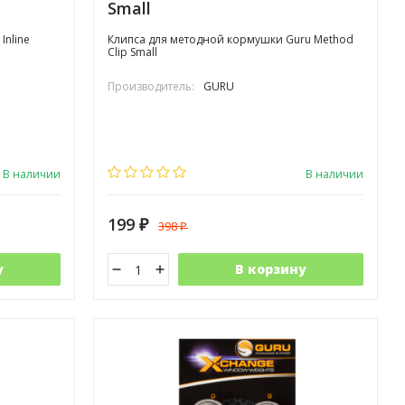
Small
Inline
Клипса для методной кормушки Guru Method
Clip Small
Производитель:
GURU
В наличии
В наличии
199
398
₽
₽
у
В корзину