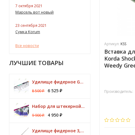
7 октября 2021
Марсель вот новый
23 сентября 2021
Сумка Korum
Артикул:
KSS
Все новости
Вставка для
Korda Shoc
ЛУЧШИЕ ТОВАРЫ
Weedy Gre
Удилище фидерное GENLOG HONESTY HEAVY 3,80 м. до 140 гр.
6 525
8 500
Производитель:
₽
₽
Набор для штекерной рыбалки CLUB KORUM PINK Поплавок (удилище 7м, аксессуары)
4 950
9 900
₽
₽
Удилище фидерное 3,30 м CK Method Feeder 60 гр / 3 - 10 lbs Browning