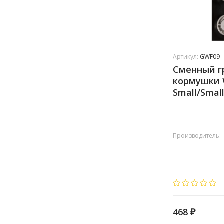
Артикул:
GWF09
Сменный г
кормушки 
Small/Small
Производитель:
468
₽