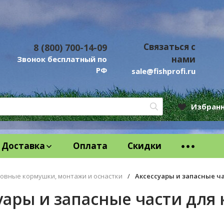
Связаться с
8 (800) 700-14-09
нами
Звонок бесплатный по
РФ
sale@fishprofi.ru
Избран
Доставка
Оплата
Скидки
овные кормушки, монтажи и оснастки
/
Аксессуары и запасные ч
уары и запасные части для