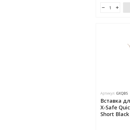
Артикул:
GXQBS
Вставка д
X-Safe Quic
Short Blac