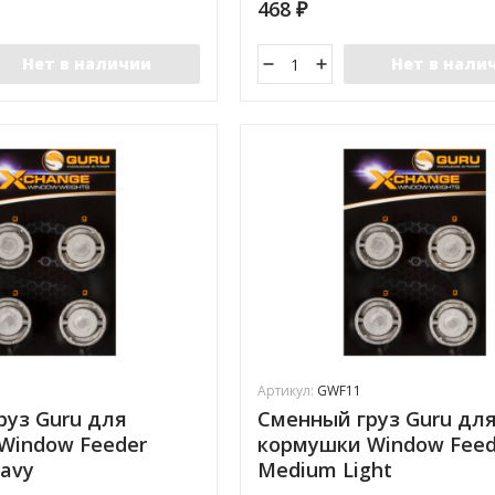
468
₽
Нет в наличии
Нет в нали
Артикул:
GWF11
руз Guru для
Сменный груз Guru дл
Window Feeder
кормушки Window Feed
avy
Medium Light