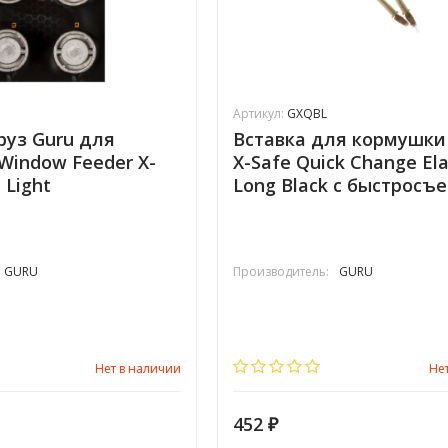
Артикул:
GXQBL
руз Guru для
Вставка для кормушки
Window Feeder X-
X-Safe Quick Change Ela
 Light
Long Black с быстросъ
GURU
Производитель:
GURU
Нет в наличии
Не
452
₽