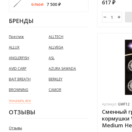
617
₽
7 500
9 750
₽
₽
БРЕНДЫ
Престиж
ALLTECH
ALLUX
ALLVEGA
ANGLERFISH
ASL
AVID CARP
AZURA SAWADA
BAIT BREATH
BERKLEY
BROWNING
CAMOR
показать все
Артикул:
GWF12
ОТЗЫВЫ
Сменный г
кормушки 
Medium He
Отзывы