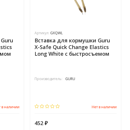
Артикул:
GXQWL
 Guru
Вставка для кормушки Guru
stics
X-Safe Quick Change Elastics
емом
Long White с быстросъемом
Производитель:
GURU
т в наличии
Нет в наличии
452
₽