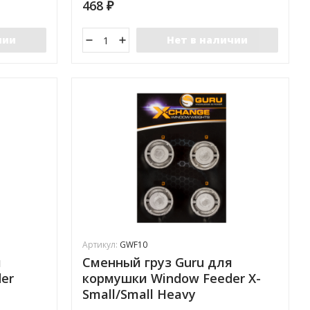
468
₽
чии
Нет в наличии
Артикул:
GWF10
я
Сменный груз Guru для
er
кормушки Window Feeder X-
Small/Small Heavy