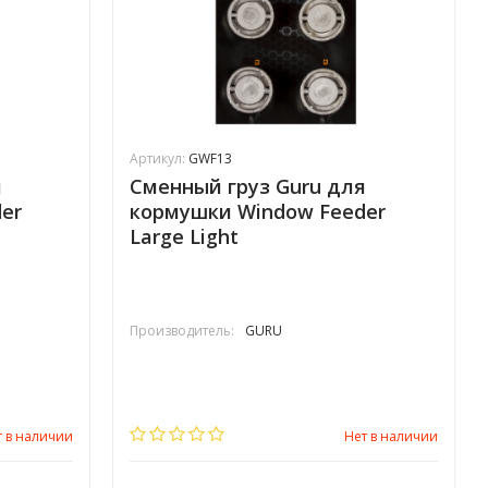
Артикул:
GWF13
я
Сменный груз Guru для
er
кормушки Window Feeder
Large Light
Производитель:
GURU
т в наличии
Нет в наличии