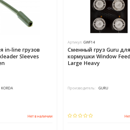
Артикул:
GWF14
 in-line грузов
Сменный груз Guru дл
kleader Sleeves
кормушки Window Feed
en
Large Heavy
KORDA
Производитель:
GURU
Нет в наличии
Не