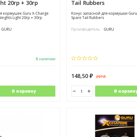
ht 20гр + 30гр
Tail Rubbers
я кормушек Guru X-Change
Конус запасной для кормушки Guru 
eights Light 20гр + 30гр
Spare Tail Rubbers
GURU
Производитель:
GURU
В наличии
148,50
297
₽
₽
В корзину
В корзин